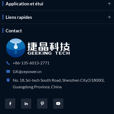
Application et étui

Liens rapides

Contact
+86-135-6013-2771

GK@cepower.cn

No. 18, Sci-tech South Road, Shenzhen City(518000),

Guangdong Province, China



