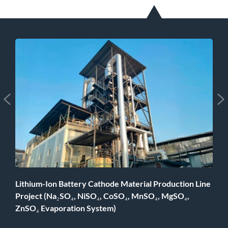


Lithium-Ion Battery Cathode Material Production Line
Project (Na₂SO₄, NiSO₄, CoSO₄, MnSO₄, MgSO₄,
ZnSO₄ Evaporation System)